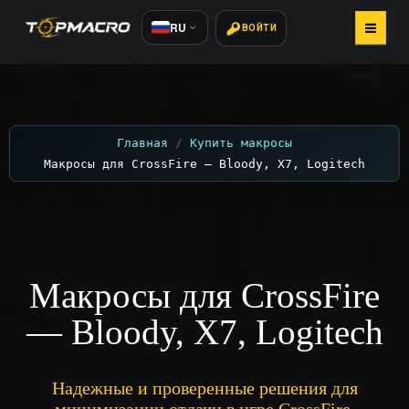
RU
ВОЙТИ
ГЛАВНАЯ
КУПИТЬ МАКРОСЫ
Главная
Купить макросы
Макросы для CrossFire — Bloody, X7, Logitech
КАК УСТАНОВИТЬ
СТАТЬИ
ОТЗЫВЫ 800+
Макросы для CrossFire
КОНТАКТЫ
— Bloody, X7, Logitech
Надежные и проверенные решения для