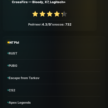
CrossFire — Bloody, X7, Logitech»
Рейтинг:
4.3
/
5
Голосов:
732
ИГРЫ
RUST
PUBG
Escape from Tarkov
CS2
Apex Legends