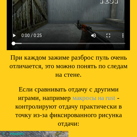
При каждом зажиме разброс пуль очень
отличается, это можно понять по следам
на стене.
Если сравнивать отдачу с другими
играми, например
-
макросы на rust
контролируют отдачу практически в
точку из-за фиксированного рисунка
отдачи: