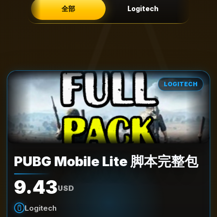
全部
Logitech
LOGITECH
PUBG Mobile Lite 脚本完整包
9.43
USD
Logitech