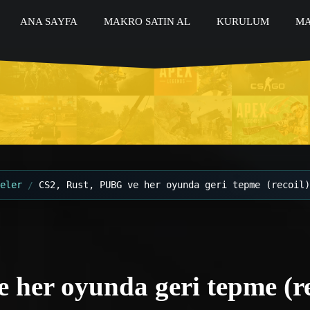
ANA SAYFA
MAKRO SATIN AL
KURULUM
MA
eler
CS2, Rust, PUBG ve her oyunda geri tepme (recoil)
her oyunda geri tepme (reco