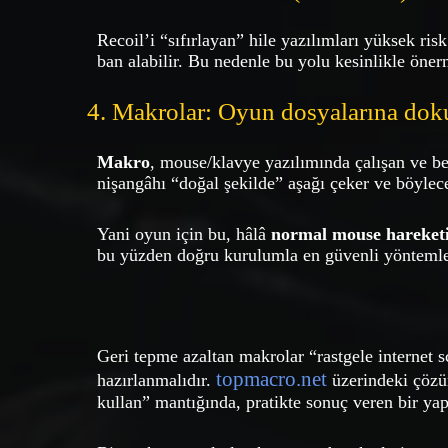
Recoil’i “sıfırlayan” hile yazılımları yüksek risk
ban alabilir. Bu nedenle bu yolu kesinlikle öne
4. Makrolar: Oyun dosyalarına do
Makro
, mouse/klavye yazılımında çalışan ve bel
nişangâhı “doğal şekilde” aşağı çeker ve böylec
Yani oyun için bu, hâlâ
normal mouse hareket
bu yüzden doğru kurulumla en güvenli yöntemler
Geri tepme azaltan makrolar “rastgele internet sc
topmacro.net
hazırlanmalıdır.
üzerindeki çözüm
kullan” mantığında, pratikte sonuç veren bir yap