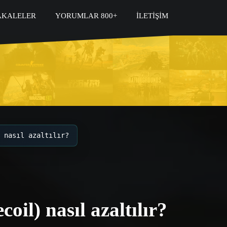
KALELER
YORUMLAR 800+
İLETIŞIM
 nasıl azaltılır?
il) nasıl azaltılır?