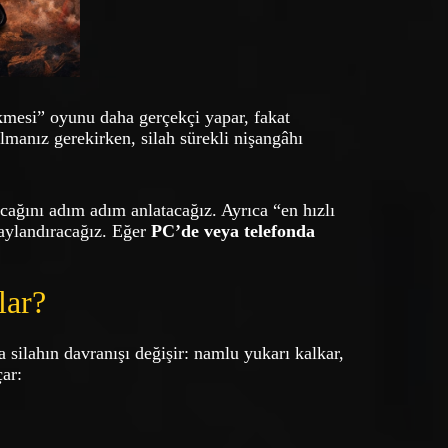
kmesi” oyunu daha gerçekçi yapar, fakat
lmanız gerekirken, silah sürekli nişangâhı
cağını adım adım anlatacağız. Ayrıca “en hızlı
aylandıracağız. Eğer
PC’de veya telefonda
lar?
 silahın davranışı değişir: namlu yukarı kalkar,
çar: