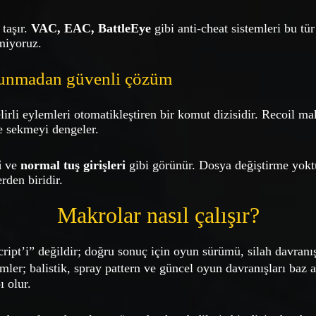
 taşır.
VAC, EAC, BattleEye
gibi anti-cheat sistemleri bu tür
rmiyoruz.
kunmadan güvenli çözüm
irli eylemleri otomatikleştiren bir komut dizisidir. Recoil ma
e sekmeyi dengeler.
i
ve
normal tuş girişleri
gibi görünür. Dosya değiştirme yoktu
den biridir.
Makrolar nasıl çalışır?
ript’i” değildir; doğru sonuç için oyun sürümü, silah davranış
ler; balistik, spray pattern ve güncel oyun davranışları baz a
ı olur.