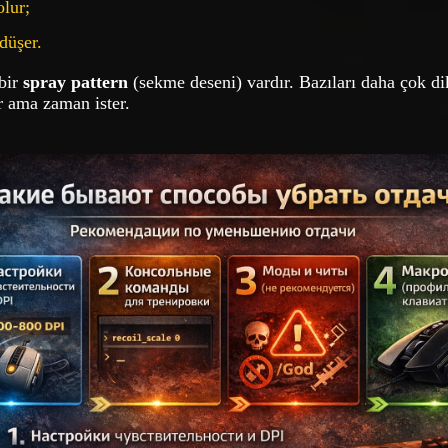
olur;
düşer.
 bir
spray pattern
(sekme deseni) vardır. Bazıları daha çok dik
 ama zaman ister.