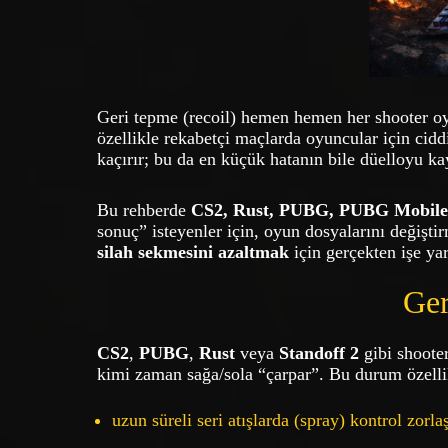
Geri tepme (recoil) hemen hemen her shooter oy
özellikle rekabetçi maçlarda oyuncular için cidd
kaçırır; bu da en küçük hatanın bile düelloyu ka
Bu rehberde
CS2, Rust, PUBG, PUBG Mobile,
sonuç” isteyenler için, oyun dosyalarını değişt
silah sekmesini azaltmak
için gerçekten işe ya
Ger
CS2
,
PUBG
,
Rust
veya
Standoff 2
gibi shooter
kimi zaman sağa/sola “çarpar”. Bu durum özellik
uzun süreli seri atışlarda (spray) kontrol zorlaş