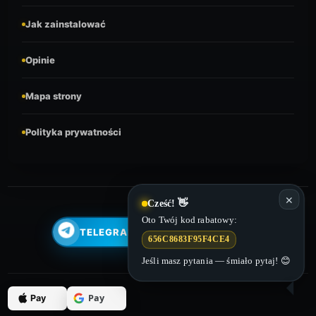
Jak zainstalować
Opinie
Mapa strony
Polityka prywatności
✕
Cześć! 👋
Oto Twój kod rabatowy:
TELEGRAM
YOUTUBE
656C8683F95F4CE4
Jeśli masz pytania — śmiało pytaj! 😊
Pay
Pay