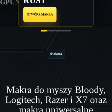
RUST
AGPUNK
PUBG
OTWÓRZ MAKRA
Główna
Makra do myszy Bloody,
Logitech, Razer i X7 oraz
makra uniwersalne