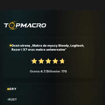
Oceń stronę „Makra do myszy Bloody, Logitech,
Razer i X7 oraz makra uniwersalne”
Ocena:
4.7
/
5
Głosów:
170
GRY
RUST