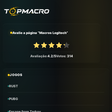
Avalie a página “Macros Logitech”
Avaliação:
4.2
/
5
Votos:
314
JOGOS
RUST
PUBG
Escape from Tarkov