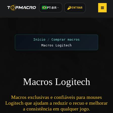
PT-BR
ENTRAR
INÍCIO
COMPRAR MACROS
Início
Comprar macros
Macros Logitech
COMO INSTALAR
ARTIGOS
AVALIAÇÕES 800+
Macros Logitech
CONTATOS
Macros exclusivas e confiáveis para mouses
Logitech que ajudam a reduzir o recuo e melhorar
a consistência em qualquer jogo.