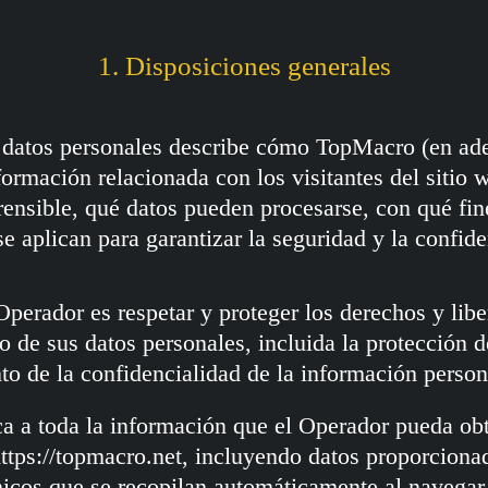
1. Disposiciones generales
e datos personales describe cómo TopMacro (en ade
nformación relacionada con los visitantes del sitio
ensible, qué datos pueden procesarse, con qué fin
e aplican para garantizar la seguridad y la confide
Operador es respetar y proteger los derechos y lib
o de sus datos personales, incluida la protección d
o de la confidencialidad de la información persona
ica a toda la información que el Operador pueda ob
 https://topmacro.net, incluyendo datos proporciona
nicos que se recopilan automáticamente al navegar p