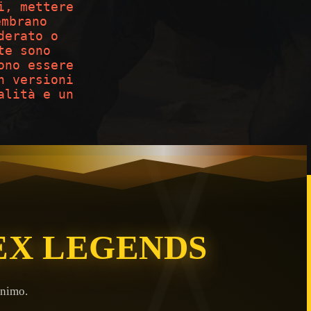
i, mettere
embrano
derato o
te sono
ono essere
n versioni
alità e un
EX LEGENDS
inimo.