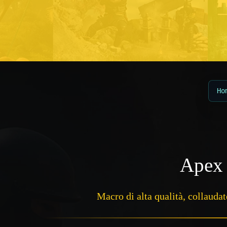
Ho
Apex 
Macro di alta qualità, collauda