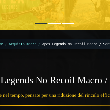
me
Acquista macro
Apex Legends No Recoil Macro / Scr
Legends No Recoil Macro / 
te nel tempo, pensate per una riduzione del rinculo effi