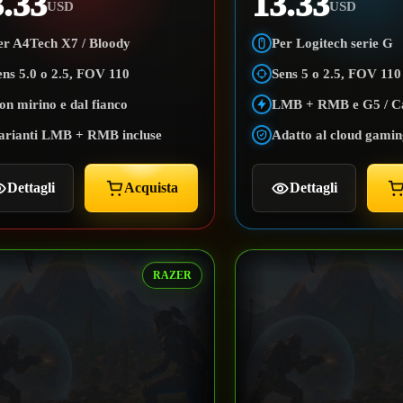
3.33
13.33
USD
USD
er A4Tech X7 / Bloody
Per Logitech serie G
ens 5.0 o 2.5, FOV 110
Sens 5 o 2.5, FOV 110
on mirino e dal fianco
LMB + RMB e G5 / C
arianti LMB + RMB incluse
Adatto al cloud gami
Dettagli
Acquista
Dettagli
RAZER