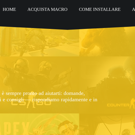
HOME
ACQUISTA MACRO
COME INSTALLARE
A
one
 davvero fluide e precise. Le
tenerle sempre attuali, coerenti con i
mi.