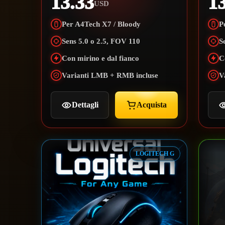
13.33
1
USD
Per A4Tech X7 / Bloody
P
Sens 5.0 o 2.5, FOV 110
S
Con mirino e dal fianco
C
Varianti LMB + RMB incluse
V
Dettagli
Acquista
LOGITECH G