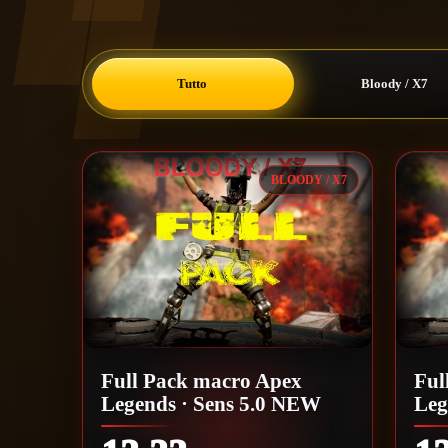
Tutto
Bloody / X7
BLOODY / X7
Full Pack macro Apex
Ful
Legends · Sens 5.0 NEW
Leg