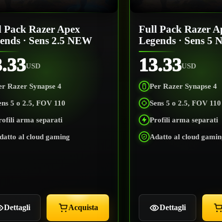
l Pack Razer Apex
Full Pack Razer A
ends · Sens 2.5 NEW
Legends · Sens 5
3.33
13.33
USD
USD
er Razer Synapse 4
Per Razer Synapse 4
ens 5 o 2.5, FOV 110
Sens 5 o 2.5, FOV 110
rofili arma separati
Profili arma separati
datto al cloud gaming
Adatto al cloud gami
Dettagli
Acquista
Dettagli