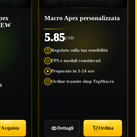
pex
Macro Apex personalizzata
 NEW
5.85
USD
Regolato sulla tua sensibilità
FPS e moduli considerati
Preparato in 3-24 ore
Ordine tramite shop TopMacro
ng
Acquista
Dettagli
Ordina