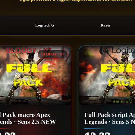
Logitech G
Razer
BLOODY / X7
l Pack macro Apex
Full Pack script A
ends · Sens 2.5 NEW
Legends · Sens 5