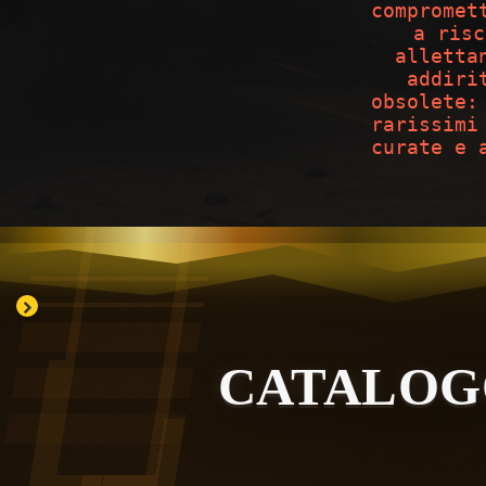
compromet
a risc
alletta
addiri
obsolete:
rarissimi
curate e 
CATALO