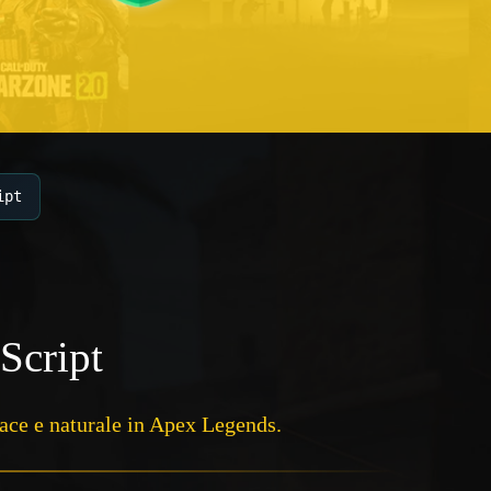
ipt
Script
cace e naturale in Apex Legends.