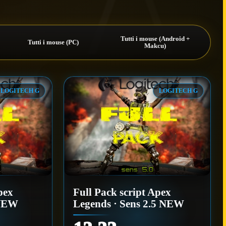
Tutti i mouse (Android +
Tutti i mouse (PC)
Makcu)
LOGITECH G
LOGITECH G
pex
Full Pack script Apex
 NEW
Legends · Sens 2.5 NEW