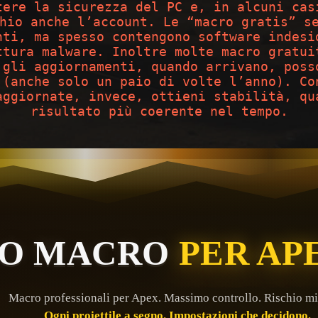
tere la sicurezza del PC e, in alcuni cas
hio anche l’account. Le “macro gratis” s
nti, ma spesso contengono software indesi
ttura malware. Inoltre molte macro gratui
 gli aggiornamenti, quando arrivano, poss
 (anche solo un paio di volte l’anno). Co
aggiornate, invece, ottieni stabilità, qu
risultato più coerente nel tempo.
GO MACRO
PER AP
Macro professionali per Apex. Massimo controllo. Rischio m
Ogni proiettile a segno. Impostazioni che decidono.