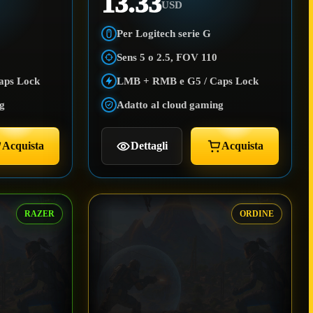
13.33
USD
Per Logitech serie G
Sens 5 o 2.5, FOV 110
aps Lock
LMB + RMB e G5 / Caps Lock
ng
Adatto al cloud gaming
Acquista
Dettagli
Acquista
RAZER
ORDINE