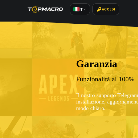
IT
ACCEDI
Macro di precisi
Fluidità e accuratezza
Per Apex Legends offriamo macro
aggiorniamo regolarmente per man
cambiamenti del gioco e delle ar