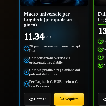
Macro universale per
Ful
Logitech (per qualsiasi
Leg
gioco)
1
11.34
USD
P
20 profili arma in un unico script
S
Lua
P
Compensazione verticale e
orizzontale regolabile
A
Cambio profilo e regolazione dai
pulsanti del mouse
Per Logitech G HUB, incluso G
Pro Wireless
Dettagli
Acquista