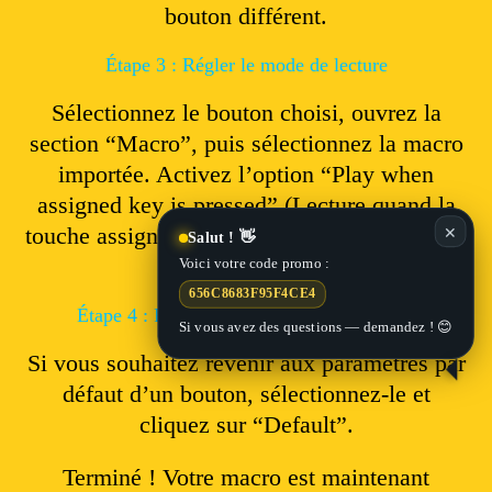
bouton différent.
Étape 3 : Régler le mode de lecture
Sélectionnez le bouton choisi, ouvrez la
section “Macro”, puis sélectionnez la macro
importée. Activez l’option “Play when
assigned key is pressed” (Lecture quand la
✕
touche assignée est pressée), puis cliquez sur
Salut ! 👋
“Save”.
Voici votre code promo :
656C8683F95F4CE4
Étape 4 : Rétablir les paramètres d’origine
Si vous avez des questions — demandez ! 😊
Si vous souhaitez revenir aux paramètres par
défaut d’un bouton, sélectionnez-le et
cliquez sur “Default”.
Terminé ! Votre macro est maintenant