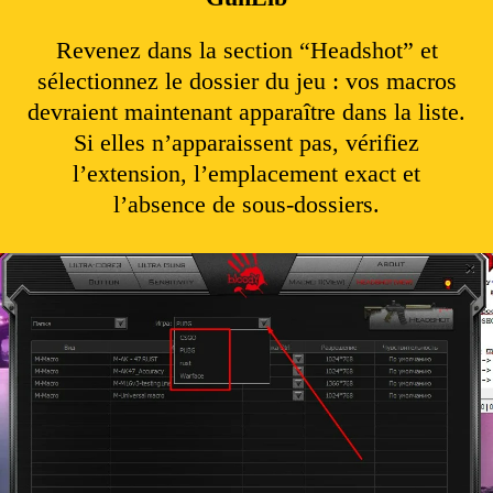
Revenez dans la section “Headshot” et
sélectionnez le dossier du jeu : vos macros
devraient maintenant apparaître dans la liste.
Si elles n’apparaissent pas, vérifiez
l’extension, l’emplacement exact et
l’absence de sous-dossiers.