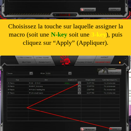
Choisissez la touche sur laquelle assigner la
macro (soit une
N-key
soit une
3-key
), puis
cliquez sur “Apply” (Appliquer).