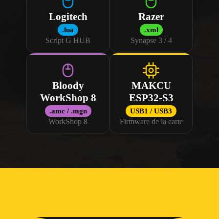
Logitech
Razer
.lua
.xml
Script G HUB
Synapse 3 / 4
Bloody
MAKCU
WorkShop 8
ESP32-S3
.amc / .mgn
USB1 / USB3
WorkShop 8
Firmware de la carte