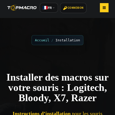
FR
CONNEXION
ACCUEIL
ACHETER DES MACROS
Accueil
Installation
INSTALLATION
ARTICLES
Installer des macros sur
AVIS 800+
votre souris : Logitech,
CONTACTS
Bloody, X7, Razer
Instructions d’installation
pour les souris