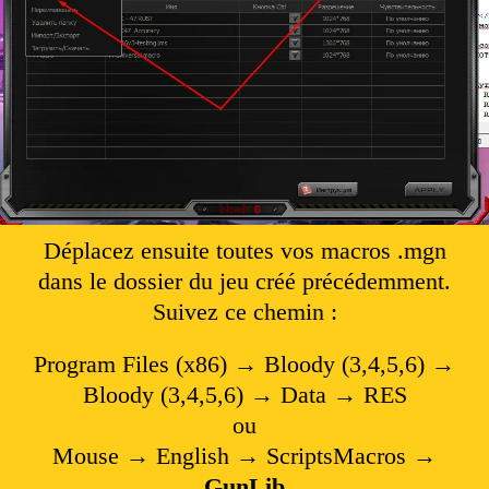
Déplacez ensuite toutes vos macros .mgn
dans le dossier du jeu créé précédemment.
Suivez ce chemin :
Program Files (x86) → Bloody (3,4,5,6) →
Bloody (3,4,5,6) → Data → RES
ou
Mouse → English → ScriptsMacros →
GunLib